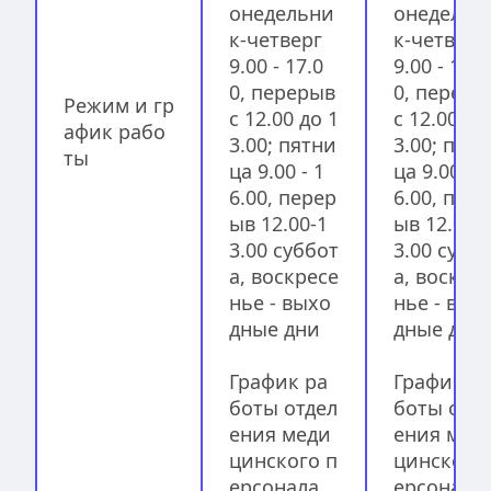
онедельни
онедельн
к-четверг 
к-четверг 
9.00 - 17.0
9.00 - 17.0
0, перерыв 
0, перерыв
Режим и гр
с 12.00 до 1
с 12.00 до
афик рабо
3.00; пятни
3.00; пят
ты
ца 9.00 - 1
ца 9.00 - 1
6.00, перер
6.00, пер
ыв 12.00-1
ыв 12.00-
3.00 суббот
3.00 субб
а, воскресе
а, воскре
нье - выхо
нье - вых
дные дни
дные дни
График ра
График р
боты отдел
боты отд
ения меди
ения мед
цинского п
цинского
ерсонала, 
ерсонала, 