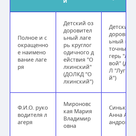
й
Детский оз
Детский 
доровител
доровите
Полное и с
ьный лаге
ьный пал
окращенно
рь круглог
точный л
е наимено
одичного д
герь "Луг
вание лаге
ействия "О
вой" (ДОП
ря
лхинский" 
Л "Лугово
(ДОЛКД "О
й")
лхинский")
Мироновс
Ф.И.О. руко
Синькова 
кая Мария 
водителя л
Анна Але
Владимир
агеря
андровна
овна