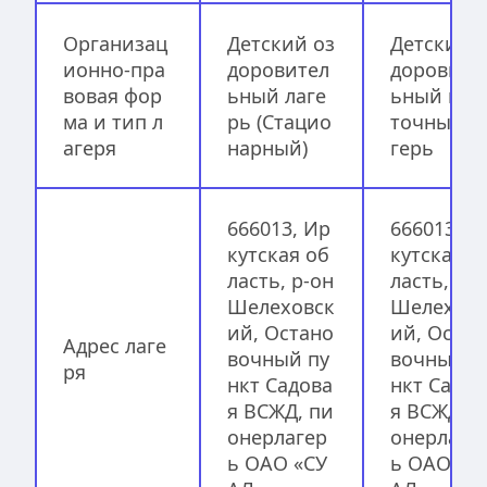
Организац
Детский оз
Детский 
ионно-пра
доровител
доровите
вовая фор
ьный лаге
ьный пал
ма и тип л
рь (Стацио
точный л
агеря
нарный)
герь
666013, Ир
666013, И
кутская об
кутская о
ласть, р-он 
ласть, р-о
Шелеховск
Шелеховс
ий, Остано
ий, Остан
Адрес лаге
вочный пу
вочный п
ря
нкт Садова
нкт Садов
я ВСЖД, пи
я ВСЖД, п
онерлагер
онерлаге
ь ОАО «СУ
ь ОАО «С