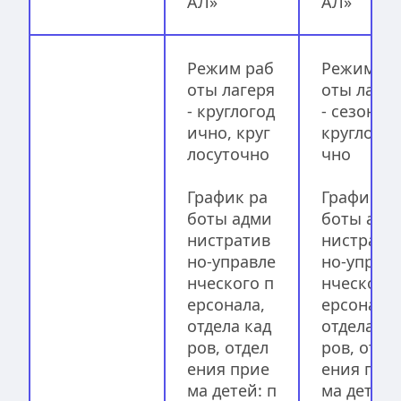
АЛ»
АЛ»
Режим раб
Режим ра
оты лагеря 
оты лагер
- круглогод
- сезонно, 
ично, круг
круглосут
лосуточно
чно
График ра
График р
боты адми
боты адм
нистратив
нистрати
но-управле
но-управ
нческого п
нческого 
ерсонала, 
ерсонала, 
отдела кад
отдела ка
ров, отдел
ров, отде
ения прие
ения при
ма детей: п
ма детей: